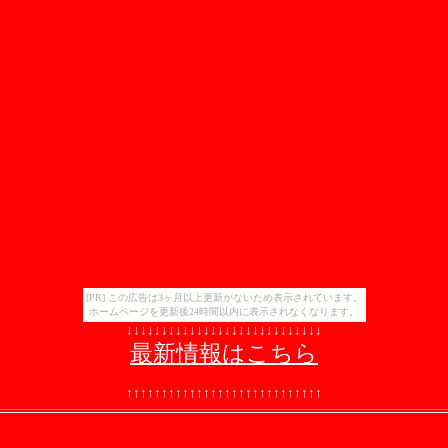
[PR] この広告は3ヶ月以上更新がないため表示されています。
ホームページを更新後24時間以内に表示されなくなります。
↓
↓
↓
↓
↓
↓
↓
↓
↓
↓
↓
↓
↓
↓
↓
↓
↓
↓
↓
↓
↓
↓
↓
↓
↓
↓
↓
↓
最新情報はこちら
↑
↑
↑
↑
↑
↑
↑
↑
↑
↑
↑
↑
↑
↑
↑
↑
↑
↑
↑
↑
↑
↑
↑
↑
↑
↑
↑
↑