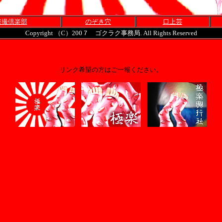
盗撮倶楽部
のぞき穴
口上芸
Copyright （C）200７ ゴクラク事務局. All Rights Reserved
リンク希望の方はご一報ください。