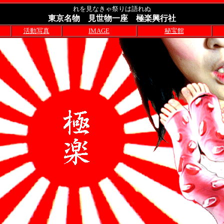
れを見なきゃ祭りは語れぬ
東京名物 見世物一座 極楽興行社
活動写真
IMAGE
秘宝館